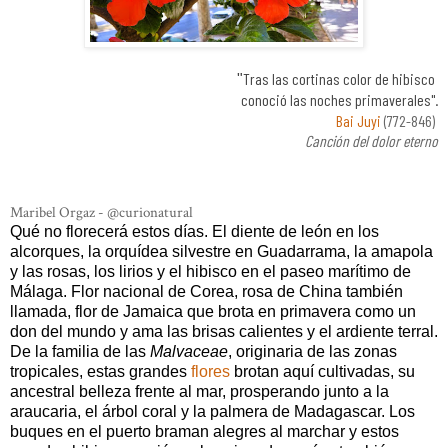
T
ras las cortinas color de hibisco
"
conoció las noches primaverales".
Bai Juyi
(772-846)
Canción del dolor eterno
Maribel Orgaz - @curionatural
Qué no florecerá estos días. El diente de león en los
alcorques, la orquídea silvestre en Guadarrama, la amapola
y las rosas, los lirios y el hibisco en el paseo marítimo de
Málaga. Flor nacional de Corea, rosa de China también
llamada, flor de Jamaica que brota en primavera como un
don del mundo y ama las brisas calientes y el ardiente terral.
De la familia de las
Malvaceae
, originaria de las zonas
tropicales, estas grandes
flores
brotan aquí cultivadas, su
ancestral belleza frente al mar, prosperando junto a la
araucaria, el árbol coral y la palmera de Madagascar. Los
buques en el puerto braman alegres al marchar y estos