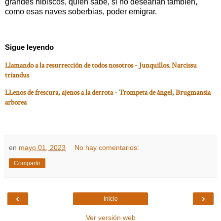
grandes hibiscos, quién sabe, si no desearían también,
como esas naves soberbias, poder emigrar.
Sigue leyendo
Llamando a la resurrección de todos nosotros - Junquillos. Narcissu
triandus
LLenos de frescura, ajenos a la derrota - Trompeta de ángel, Brugmansia
arborea
en
mayo 01, 2023
No hay comentarios:
Compartir
‹
›
Inicio
Ver versión web