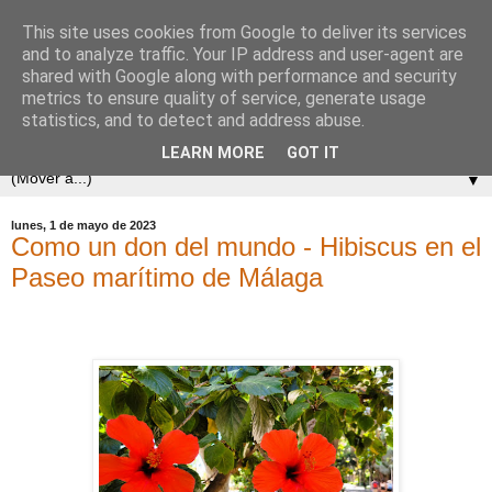
This site uses cookies from Google to deliver its services
and to analyze traffic. Your IP address and user-agent are
shared with Google along with performance and security
metrics to ensure quality of service, generate usage
statistics, and to detect and address abuse.
LEARN MORE
GOT IT
▼
lunes, 1 de mayo de 2023
Como un don del mundo - Hibiscus en el
Paseo marítimo de Málaga