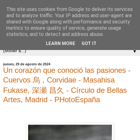
This site uses cookies from Google to deliver its services
and to analyze traffic. Your IP address and user-agent are
shared with Google along with performance and security
metrics to ensure quality of service, generate usage
statistics, and to detect and address abuse.
LEARN MORE
GOT IT
▼
jueves, 29 de agosto de 2024
Un corazón que conoció las pasiones -
Cuervos 烏 , Corvidae - Masahisa
Fukase, 深瀬 昌久 - Círculo de Bellas
Artes, Madrid - PHotoEspaña