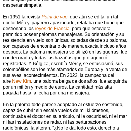
despertar simpatía.
En 1951 la revista
Point de vue,
que aún se edita, un tal
doctor Mércy, pajarero apasionado, relataba que hubo que
destronar a los
reyes de Francia
para que estuviera
permitido poseer palomas mensajeras. Su orientación y su
resistencia en vuelo son únicas, soltadas desde su palomar,
son capaces de encontrarlo de manera exacta incluso años
después. La paloma mensajera se utilizó en las guerras, fue
condecorada y todas las hazañas que protagonizó
registradas. Y Bélgica, escribía Mércy, se entusiasmó, sus
colombófilos son los más afamados de Europa y la venta de
sus aves, acontecimientos. En 2022, la campeona del
aire
New Kim
, una paloma belga de dos años, fue adquirida
por un millón y medio de euros. La cantidad más alta
pagada hasta la fecha por una mensajera.
En la paloma todo parece adaptado al esfuerzo sostenido,
capaz de cubrir sin escala vuelos de mil kilómetros,
continuaba el doctor en su artículo, ni la oscuridad, ni el mar
ni las instalaciones de radar, ni las perturbaciones
radiofónicas, la alteran. "¿No le da, todo esto, derecho a