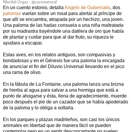
Maribel Orgaz - @curionatural
En un cuento estonio, detalla
Angelo de Gubernatis
, dos
palomas
vuelan sobre un rosal para alertar al príncipe de
que allí se encuentra, atrapada por un hechizo, una joven.
Una paloma de las hadas consuela a una niña maltratada
por su madrastra trayéndole una datilera de oro que había
de plantar y cuidar para que al dar fruto, su riqueza le
ayudara a escapar.
Estas aves, en los relatos antiguos, son compasivas y
bondadosas y en el Génesis fue una paloma la encargada
de anunciar el fin del Diluvio Universal llevando en el pico
una rama de olivo.
En la fábula de La Fontaine, una paloma lanza una brizna
de hierba al agua para salvar a una hormiga que está a
punto de ahogarse y ésta, llena de agradecimiento, muerde
poco después el pie de un cazador que se había apoderado
de la paloma y lo obliga a soltarla.
En los parques y plazas madrileños, son casi los únicos
animales en libertad que de manera fácil se pueden
contemplar pero en un sentir desconcertante no suelen