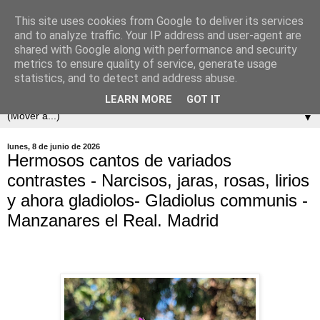
This site uses cookies from Google to deliver its services
and to analyze traffic. Your IP address and user-agent are
shared with Google along with performance and security
metrics to ensure quality of service, generate usage
statistics, and to detect and address abuse.
LEARN MORE
GOT IT
▼
lunes, 8 de junio de 2026
Hermosos cantos de variados
contrastes - Narcisos, jaras, rosas, lirios
y ahora gladiolos- Gladiolus communis -
Manzanares el Real. Madrid