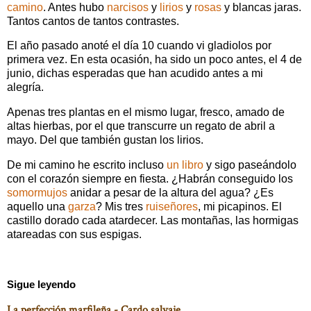
camino
. Antes hubo
narcisos
y
lirios
y
rosas
y blancas jaras.
Tantos cantos de tantos contrastes.
El año pasado anoté el día 10 cuando vi gladiolos por
primera vez. En esta ocasión, ha sido un poco antes, el 4 de
junio, dichas esperadas que han acudido antes a mi
alegría.
Apenas tres plantas en el mismo lugar, fresco, amado de
altas hierbas, por el que transcurre un regato de abril a
mayo. Del que también gustan los lirios.
De mi camino he escrito incluso
un libro
y sigo paseándolo
con el corazón siempre en fiesta. ¿Habrán conseguido los
somormujos
anidar a pesar de la altura del agua? ¿Es
aquello una
garza
? Mis tres
ruiseñores
, mi picapinos. El
castillo dorado cada atardecer. Las montañas, las hormigas
atareadas con sus espigas.
Sigue leyendo
La perfección marfileña - Cardo salvaje