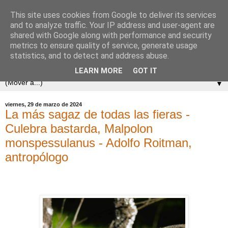
This site uses cookies from Google to deliver its services
and to analyze traffic. Your IP address and user-agent are
shared with Google along with performance and security
metrics to ensure quality of service, generate usage
statistics, and to detect and address abuse.
LEARN MORE
GOT IT
▼
viernes, 29 de marzo de 2024
La más sagaz de todas las fieras -
Culebra bastarda, Malpolon
monspessulanus - Adolfo Roitman,
antropólogo