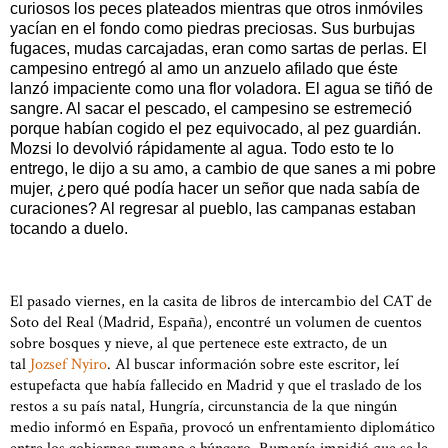
curiosos los peces plateados mientras que otros inmóviles
yacían en el fondo como piedras preciosas. Sus burbujas
fugaces, mudas carcajadas, eran como sartas de perlas. El
campesino entregó al amo un anzuelo afilado que éste
lanzó impaciente como una flor voladora. El agua se tiñó de
sangre. Al sacar el pescado, el campesino se estremeció
porque habían cogido el pez equivocado, al pez guardián.
Mozsi lo devolvió rápidamente al agua. Todo esto te lo
entrego, le dijo a su amo, a cambio de que sanes a mi pobre
mujer, ¿pero qué podía hacer un señor que nada sabía de
curaciones? Al regresar al pueblo, las campanas estaban
tocando a duelo.
El pasado viernes, en la casita de libros de intercambio del CAT de
Soto del Real (Madrid, España), encontré un volumen de cuentos
sobre bosques y nieve, al que pertenece este extracto, de un
tal
Jozsef Nyiro
. Al buscar información sobre este escritor, leí
estupefacta que había fallecido en Madrid y que el traslado de los
restos a su país natal, Hungría, circunstancia de la que ningún
medio informó en España, provocó un enfrentamiento diplomático