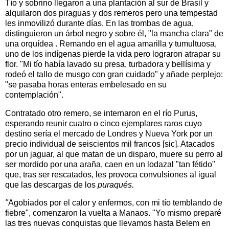
Tío y sobrino llegaron a una plantación al sur de Brasil y
alquilaron dos piraguas y dos remeros pero una tempestad
les inmovilizó durante días. En las trombas de agua,
distinguieron un árbol negro y sobre él, "la mancha clara" de
una orquídea . Remando en el agua amarilla y tumultuosa,
uno de los indígenas pierde la vida pero lograron atrapar su
flor. "Mi tío había lavado su presa, turbadora y bellísima y
rodeó el tallo de musgo con gran cuidado" y añade perplejo:
"se pasaba horas enteras embelesado en su
contemplación".
Contratado otro remero, se internaron en el río Purus,
esperando reunir cuatro o cinco ejemplares raros cuyo
destino sería el mercado de Londres y Nueva York por un
precio individual de seiscientos mil francos [sic]. Atacados
por un jaguar, al que matan de un disparo, muere su perro al
ser mordido por una araña, caen en un lodazal "tan fétido"
que, tras ser rescatados, les provoca convulsiones al igual
que las descargas de los
puraqués.
"
Agobiados por el calor y enfermos, con mi tío temblando de
fiebre", comenzaron la vuelta a Manaos. "Yo mismo preparé
las tres nuevas conquistas que llevamos hasta Belem en