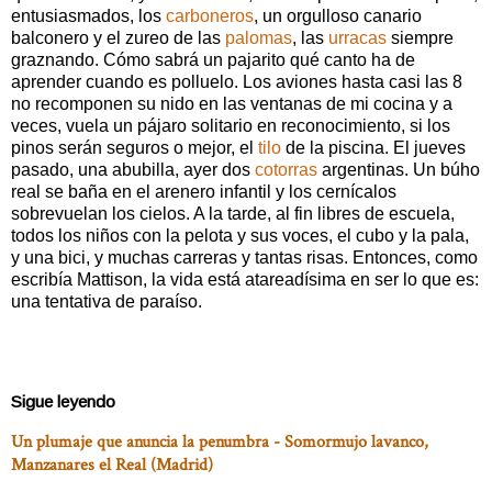
entusiasmados, los
carboneros
, un orgulloso canario
balconero y el zureo de las
palomas
, las
urracas
siempre
graznando. Cómo sabrá un pajarito qué canto ha de
aprender cuando es polluelo. Los aviones hasta casi las 8
no recomponen su nido en las ventanas de mi cocina y a
veces, vuela un pájaro solitario en reconocimiento, si los
pinos serán seguros o mejor, el
tilo
de la piscina. El jueves
pasado, una abubilla, ayer dos
cotorras
argentinas. Un búho
real se baña en el arenero infantil y los cernícalos
sobrevuelan los cielos. A la tarde, al fin libres de escuela,
todos los niños con la pelota y sus voces, el cubo y la pala,
y una bici, y muchas carreras y tantas risas. Entonces, como
escribía Mattison, la vida está atareadísima en ser lo que es:
una tentativa de paraíso.
Sigue leyendo
Un plumaje que anuncia la penumbra - Somormujo lavanco,
Manzanares el Real (Madrid)