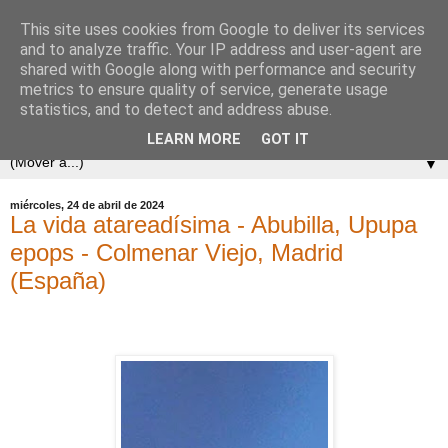
This site uses cookies from Google to deliver its services
and to analyze traffic. Your IP address and user-agent are
shared with Google along with performance and security
metrics to ensure quality of service, generate usage
statistics, and to detect and address abuse.
LEARN MORE
GOT IT
▼
miércoles, 24 de abril de 2024
La vida atareadísima - Abubilla, Upupa
epops - Colmenar Viejo, Madrid
(España)