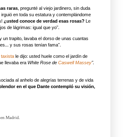
sas raras
, pregunté al viejo jardinero, sin duda
 irguió en toda su estatura y contemplándome
s!
¿usted conoce de verdad esas rosas?
Le
jos de lágrimas: igual que yo".
 un trapito, lavaba el dorso de unas cuantas
es... y sus rosas tenían fama".
 taxista
le dijo: usted huele como el jardín de
ue llevaba era
White Rose de
Caswell Massey
".
sociada al anhelo de alegrías terrenas y de vida
plendor en el que Dante contempló su visión,
.
a en Madrid.