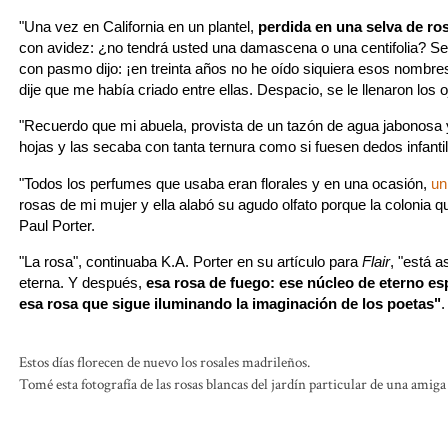
"Una vez en California en un plantel,
perdida en una selva de ro
con avidez: ¿no tendrá usted una damascena o una centifolia? Se
con pasmo dijo: ¡en treinta años no he oído siquiera esos nombre
dije que me había criado entre ellas. Despacio, se le llenaron los o
"Recuerdo que mi abuela, provista de un tazón de agua jabonosa y
hojas y las secaba con tanta ternura como si fuesen dedos infantil
"Todos los perfumes que usaba eran florales y en una ocasión,
un
rosas de mi mujer y ella alabó su agudo olfato porque la colonia q
Paul Porter.
"La rosa", continuaba K.A. Porter en su artículo para
Flair
, "está a
eterna. Y después,
esa rosa de fuego: ese núcleo de eterno es
esa rosa que sigue iluminando la imaginación de los poetas"
Estos días florecen de nuevo los rosales madrileños.
Tomé esta fotografía de las rosas blancas del jardín particular de una amig