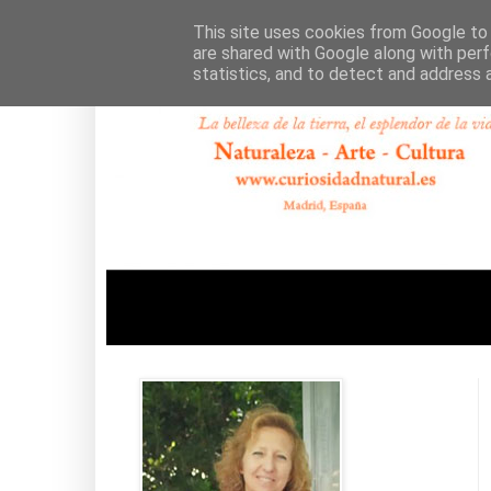
This site uses cookies from Google to d
are shared with Google along with perf
statistics, and to detect and address 