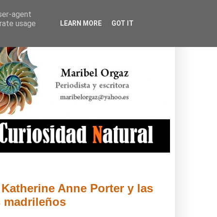
user-agent
erate usage
LEARN MORE
GOT IT
 Katherine Anne Porter y las
s madrileños