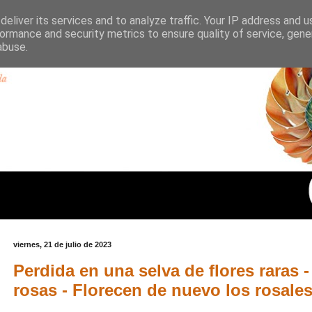
eliver its services and to analyze traffic. Your IP address and 
ormance and security metrics to ensure quality of service, gen
abuse.
viernes, 21 de julio de 2023
Perdida en una selva de flores raras -
rosas - Florecen de nuevo los rosale