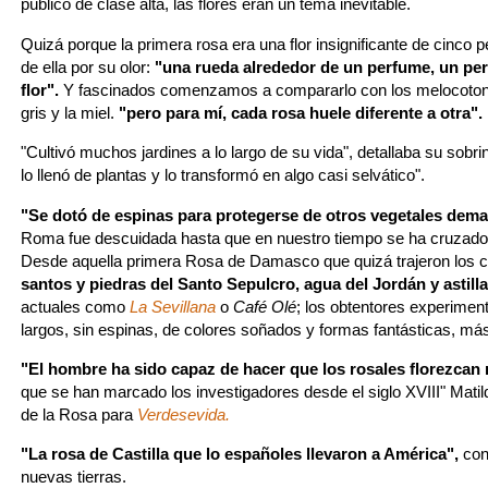
público de clase alta, las flores eran un tema inevitable.
Quizá porque la primera rosa era una flor insignificante de cinco 
de ella por su olor:
"una rueda alrededor de un perfume, un pe
flor".
Y fascinados comenzamos a compararlo con los melocotones
gris y la miel.
"pero para mí, cada rosa huele diferente a otra".
"Cultivó muchos jardines a lo largo de su vida", detallaba su so
lo llenó de plantas y lo transformó en algo casi selvático".
"Se dotó de espinas para protegerse de otros vegetales dem
Roma fue descuidada hasta que en nuestro tiempo se ha cruzad
Desde aquella primera Rosa de Damasco que quizá trajeron los
santos y piedras del Santo Sepulcro, agua del Jordán y astill
actuales como
La Sevillana
o
Café Olé
; los obtentores experimen
largos, sin espinas, de colores soñados y formas fantásticas, má
"El hombre ha sido capaz de hacer que los rosales florezcan
que se han marcado los investigadores desde el siglo XVIII" Matil
de la Rosa para
Verdesevida.
"La rosa de Castilla que lo españoles llevaron a América",
con
nuevas tierras.