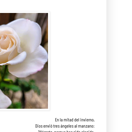
En la mitad del invierno,
Dios envió tres ángeles al manzano:
"Alégrate, porque has sido elegido.