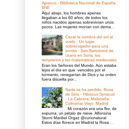
Apianus - Biblioteca Nacional de España,
BNE
Aquí abajo, los hombres apenas
llegaban a los 60 años; de todos los
niños nacidos apenas sobrevivían unos
pocos. Las mujeres morían con dema...
Cazar la sombra del sol al
vuelo - Un lugar
sobrecogedor para una
ermita - San Bartolomé de
Ucero en Soria, los
templarios y las matemáticas medievales
Eran los Señores del Mundo. Aún estaba
lejos el día en que vencidos por el
tormento, renegarían de Dios y su orden
fuera disuelta por...
Nada se ha perdido. Rosa
de Siria - Hibiscus Syriacus
- La Cabrera, Malasaña,
Colmenar Viejo. Madrid
Mi corazón era una flor, de
espuma; un pétalo de nieve. Alfonsina
Storni Maribel Orgaz @curionatural
Estos días florece en Madrid la Rosa ...