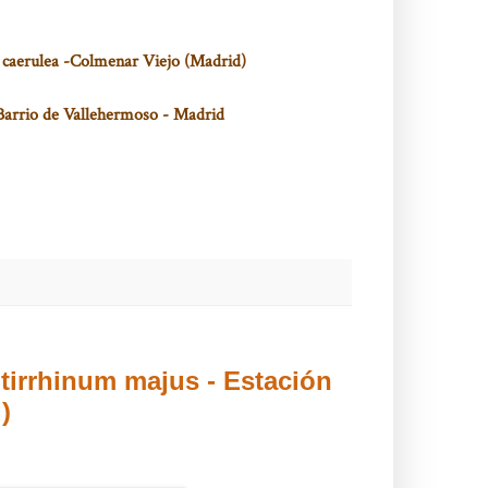
ra caerulea -Colmenar Viejo (Madrid)
 Barrio de Vallehermoso - Madrid
ntirrhinum majus - Estación
)