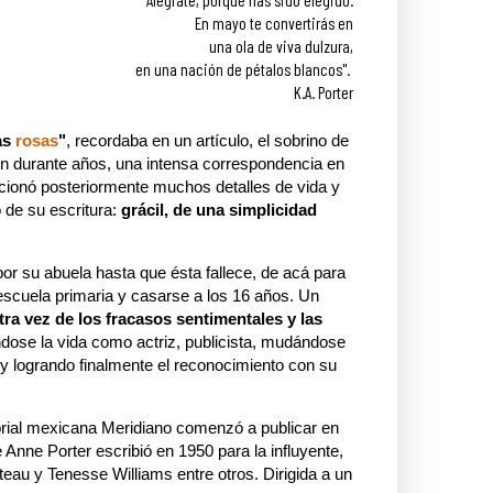
En mayo te convertirás en
una ola de viva dulzura,
en una nación de pétalos blancos".
K.A. Porter
as
rosas
"
, recordaba en un artículo, el sobrino de
n durante años, una intensa correspondencia en
elacionó posteriormente muchos detalles de vida y
o de su escritura:
grácil, de una simplicidad
por su abuela hasta que ésta fallece, de acá para
 escuela primaria y casarse a los 16 años. Un
ra vez de los fracasos sentimentales y las
dose la vida como actriz, publicista, mudándose
 y logrando finalmente el reconocimiento con su
torial mexicana Meridiano comenzó a publicar en
 Anne Porter escribió en 1950 para la influyente,
eau y Tenesse Williams entre otros. Dirigida a un