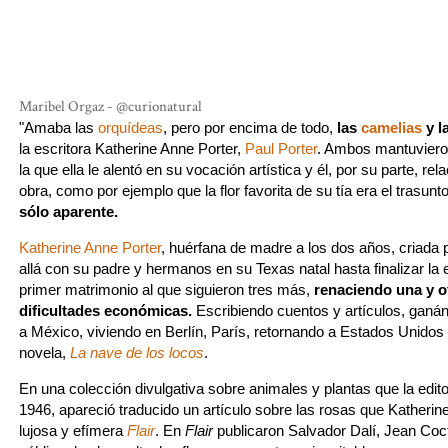
Maribel Orgaz - @curionatural
"Amaba las
orquídeas
, pero por encima de todo,
las
camelias
y l
la escritora Katherine Anne Porter,
Paul Porter
. Ambos mantuviero
la que ella le alentó en su vocación artística y él, por su parte, r
obra, como por ejemplo que la flor favorita de su tía era el trasunt
sólo aparente.
Katherine Anne Porter
, huérfana de madre a los dos años, criada 
allá con su padre y hermanos en su Texas natal hasta finalizar la
primer matrimonio al que siguieron tres más,
renaciendo una y ot
dificultades económicas.
Escribiendo cuentos y artículos, ganán
a México, viviendo en Berlín, París, retornando a Estados Unidos
novela,
La nave de los locos
.
En una colección divulgativa sobre animales y plantas que la edi
1946, apareció traducido un artículo sobre las rosas que Katherine
lujosa y efímera
Flair
. En
Flair
publicaron Salvador Dalí, Jean Coct