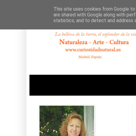
This site uses cookies from Google to d
are shared with Google along with perf
statistics, and to detect and address 