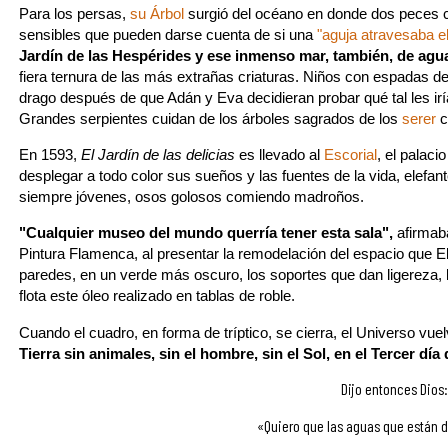
Para los persas,
su Árbol
surgió del océano en donde dos peces c
sensibles que pueden darse cuenta de si una
"aguja atravesaba e
Jardín de las Hespérides y ese inmenso mar, también, de agua
fiera ternura de las más extrañas criaturas. Niños con espadas de 
drago después de que Adán y Eva decidieran probar qué tal les ir
Grandes serpientes cuidan de los árboles sagrados de los
serer
c
En 1593,
El Jardín de las delicias
es llevado al
Escorial
, el palaci
desplegar a todo color sus sueños y las fuentes de la vida, elefa
siempre jóvenes, osos golosos comiendo madroños.
"Cualquier museo del mundo querría tener esta sala",
afirma
Pintura Flamenca, al presentar la remodelación del espacio que 
paredes, en un verde más oscuro, los soportes que dan ligereza, l
flota este óleo realizado en tablas de roble.
Cuando el cuadro, en forma de tríptico, se cierra, el Universo vuel
Tierra sin animales, sin el hombre, sin el Sol, en el Tercer día
Dijo entonces Dios:
«Quiero que las aguas que están d