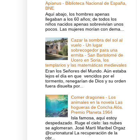
Apianus - Biblioteca Nacional de España,
BNE
Aquí abajo, los hombres apenas
llegaban a los 60 años; de todos los
niños nacidos apenas sobrevivían unos
pocos. Las mujeres morían con dema...
Cazar la sombra del sol al
vuelo - Un lugar
sobrecogedor para una
ermita - San Bartolomé de
Ucero en Soria, los
templarios y las matemáticas medievales
Eran los Señores del Mundo. Aún estaba
lejos el día en que vencidos por el
tormento, renegarían de Dios y su orden
fuera disuelta por...
Comer dragones - Los
animales en la novela Las
hogueras de Concha Alós.
Premio Planeta 1964
Isla famosa, aquí estoy
despedazado. Ruge el cielo: las nubes
se aglomeran. José Martí Maribel Orgaz
@curionatural La recuperación de la
obr...