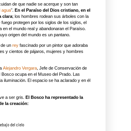
uidan de que nadie se acerque y son tan
l agua
".
En el Paraíso del Dios cristiano, en el
 clara
; los hombres rodean sus árboles con la
fuego protegen por los siglos de los siglos, el
ía en el mundo real y abandonaran el Paraíso.
uyo origen del mundo es un pantano.
o de un
rey
fascinado por un pintor que adoraba
ntes y cientos de pájaros, mujeres y hombres
ba
Alejandro Vergara
, Jefe de Conser­vación de
El Bosco ocupa en el Museo del Prado. Las
a iluminación. El espacio se ha aclarado y en él
ve a ser gris.
El Bosco ha representado la
 de la creación:
ebajo del cielo