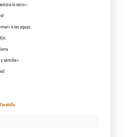
parezca lo seco».
así!
 «mar» a las aguas.
ijo:
ierra
 y semilla».
así!
Tarabilla