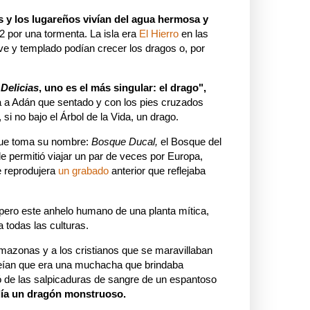
s y los lugareños vivían del agua hermosa y
2 por una tormenta. La isla era
El Hierro
en las
ve y templado podían crecer los dragos o, por
 Delicias
, uno es el más singular: el drago",
a a Adán que sentado y con los pies cruzados
 si no bajo el Árbol de la Vida, un drago.
que toma su nombre:
Bosque Ducal,
el Bosque del
e permitió viajar un par de veces por Europa,
 reprodujera
un grabado
anterior que reflejaba
pero este anhelo humano de una planta mítica,
 todas las culturas.
Amazonas y a los cristianos que se maravillaban
reían que era una muchacha que brindaba
ó de las salpicaduras de sangre de un espantoso
día un dragón monstruoso.