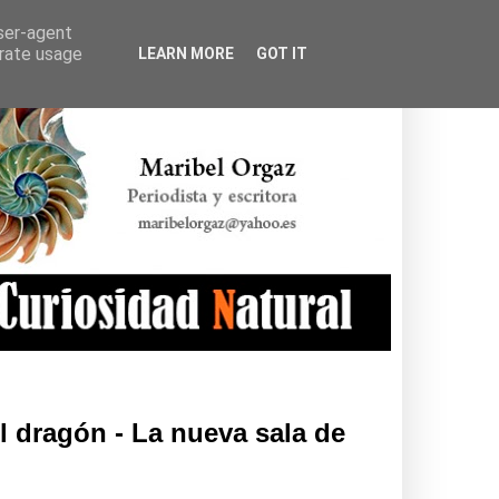
user-agent
erate usage
LEARN MORE
GOT IT
l dragón - La nueva sala de