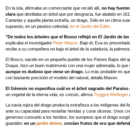
En la isla, afirmaba un comerciante que recaló allí,
no hay fuente
clara
que destilaba un árbol que por desgracia, fue abatido en 161
Canarias y aquella planta extraña, un drago. Sólo en un clima sua
supuesto, en un paraíso celestial,
en el Jardín del Edén.
"De todos los árboles que el Bosco reflejó en
El Jardín de las
explicaba el investigador
Peter Mason.
Bajo él, Eva es presentad
recibe a su compañera no bajo el árbol de la sabiduría, la palmera,
El Bosco,
nacido en un pequeño pueblo de los Países Bajos del 
Duque, hizo un buen matrimonio con una mujer adinerada, lo que l
aunque es dudoso que viese un drago.
Lo más probable es que
con bastante precisión el modelo del natural, detalla Mason.
El Génesis no especifica cuál es el árbol sagrado del Paraíso
un vegetal de la eterna vida, es común, afirma
Tryggve Mettinger
a
La savia rojiza del drago producía extrañeza a los indígenas del 
ante su capacidad para restañar heridas y curar úlceras. Unos c
generoso consuelo a los heridos; los europeos que el drago surgi
guardián:
en un
jardín divino,
crecían frutos de oro que defen