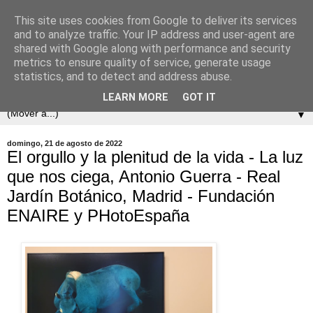
This site uses cookies from Google to deliver its services
and to analyze traffic. Your IP address and user-agent are
shared with Google along with performance and security
metrics to ensure quality of service, generate usage
statistics, and to detect and address abuse.
LEARN MORE
GOT IT
▼
domingo, 21 de agosto de 2022
El orgullo y la plenitud de la vida - La luz
que nos ciega, Antonio Guerra - Real
Jardín Botánico, Madrid - Fundación
ENAIRE y PHotoEspaña