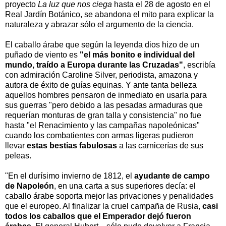
proyecto
La luz que nos ciega
hasta el 28 de agosto en el
Real Jardín Botánico,
se abandona el mito para explicar la
naturaleza y abrazar sólo el argumento de la ciencia.
El caballo árabe que según la leyenda dios hizo de un
puñado de viento es
"el más bonito e individual del
mundo, traído a Europa durante las Cruzadas"
, escribía
con admiración Caroline Silver, periodista, amazona y
autora de éxito de guías equinas. Y ante tanta belleza
aquellos hombres pensaron de inmediato en usarla para
sus guerras "pero debido a las pesadas armaduras que
requerían monturas de gran talla y consistencia" no fue
hasta "el Renacimiento y las campañas napoleónicas"
cuando los combatientes con armas ligeras pudieron
llevar
estas bestias fabulosas
a las carnicerías de sus
peleas.
"En el durísimo invierno de 1812, el
ayudante de campo
de Napoleón
, en una carta a sus superiores decía: el
caballo árabe soporta mejor las privaciones y penalidades
que el europeo. Al finalizar la cruel campaña de Rusia,
casi
todos los caballos que el Emperador dejó fueron