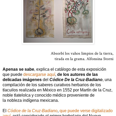
Absorbí los vahos limpios de la tierra,
tirada en la grama. Alfonsina Storni
Apenas se sabe
, explica el catálogo de esta exposición
que puede
descargarse aquí
,
de los autores de las
delicadas imágenes
del
Códice De la Cruz-Badiano
, una
compilación de los saberes curativos herbarios de los
tlacuilos realizada en México en 1552 por Martín de la Cruz,
noble tlatelolca y conocido médico proveniente de
la nobleza indígena mexicana.
El
Códice de la Cruz-Badiano
,
que puede verse digitalizado
aquí,
está considerado el primer herbolario del Nuevo