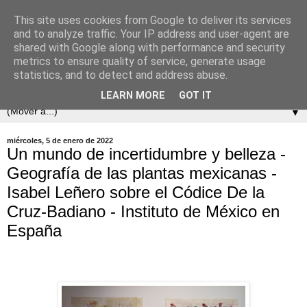
This site uses cookies from Google to deliver its services
and to analyze traffic. Your IP address and user-agent are
shared with Google along with performance and security
metrics to ensure quality of service, generate usage
statistics, and to detect and address abuse.
LEARN MORE
GOT IT
▼
miércoles, 5 de enero de 2022
Un mundo de incertidumbre y belleza -
Geografía de las plantas mexicanas -
Isabel Leñero sobre el Códice De la
Cruz-Badiano - Instituto de México en
España