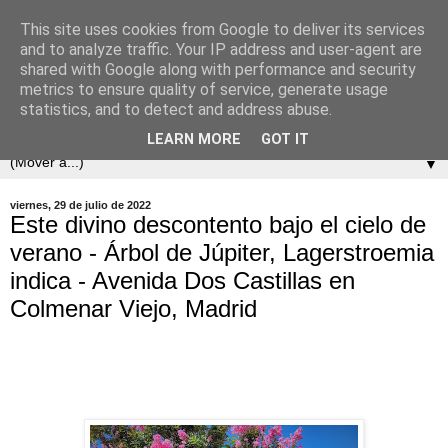
This site uses cookies from Google to deliver its services
and to analyze traffic. Your IP address and user-agent are
shared with Google along with performance and security
metrics to ensure quality of service, generate usage
statistics, and to detect and address abuse.
LEARN MORE
GOT IT
▼
viernes, 29 de julio de 2022
Este divino descontento bajo el cielo de
verano - Árbol de Júpiter, Lagerstroemia
indica - Avenida Dos Castillas en
Colmenar Viejo, Madrid